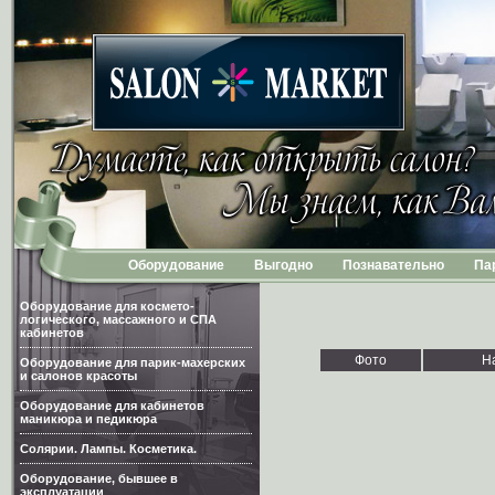
Оборудование
Выгодно
Познавательно
Па
Оборудование для космето-
логического, массажного и СПА
кабинетов
Фото
Н
Оборудование для парик-махерских
и салонов красоты
Оборудование для кабинетов
маникюра и педикюра
Солярии. Лампы. Косметика.
Оборудование, бывшее в
эксплуатации