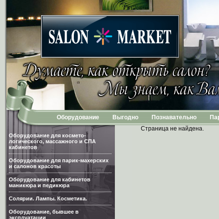
Оборудование
Выгодно
Познавательно
Па
Страница не найдена.
Оборудование для космето-
логического, массажного и СПА
кабинетов
Оборудование для парик-махерских
и салонов красоты
Оборудование для кабинетов
маникюра и педикюра
Солярии. Лампы. Косметика.
Оборудование, бывшее в
эксплуатации